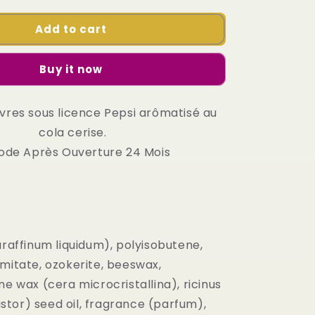
e
for
g
Add to cart
Baume
à
i
lèvres
Buy it now
Pepsi
o
cerise
🍒
n
vres sous licence Pepsi arômatisé au
cola cerise.
iode Après Ouverture 24 Mois
araffinum liquidum), polyisobutene,
lmitate, ozokerite, beeswax,
ne wax (cera microcristallina), ricinus
tor) seed oil, fragrance (parfum),