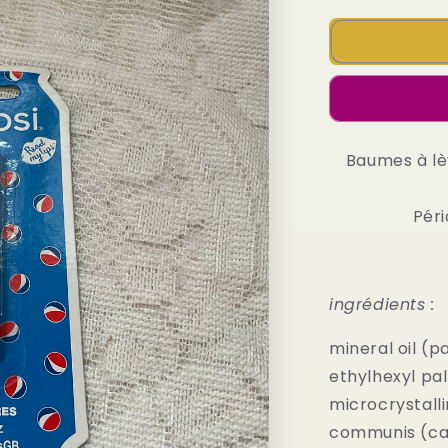
for
Baume
à
lèvres
Pepsi
cerise
🍒
Baumes à lè
Pér
ingrédients :
mineral oil (p
ethylhexyl pa
microcrystalli
communis (cas