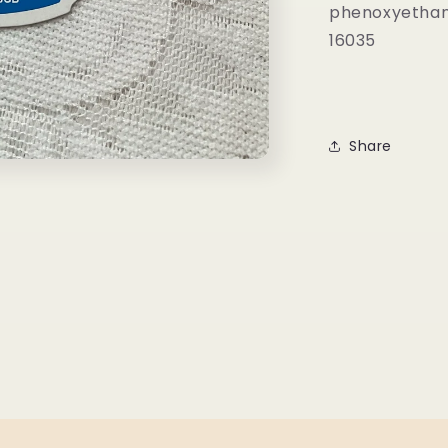
phenoxyethano
16035
Share