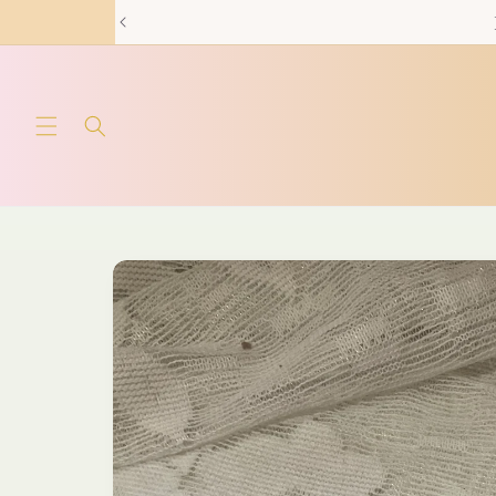
Skip to
content
Skip to
product
information